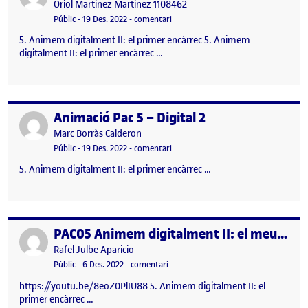
Publicat per
Oriol Martinez Martinez 1108462
Visibilitat:
Data de publicació
el PAC 5 Animem digitalment II: el pr
Públic
-
19 Des. 2022
-
comentari
5. Animem digitalment II: el primer encàrrec 5. Animem
digitalment II: el primer encàrrec …
Animació Pac 5 – Digital 2
Publicat per
Publicat per
Marc Borràs Calderon
Visibilitat:
Data de publicació
el Animació Pac 5 – Digital 2
Públic
-
19 Des. 2022
-
comentari
5. Animem digitalment II: el primer encàrrec …
PAC05 Animem digitalment II: el meu primer encàrrec
Publicat per
Publicat per
Rafel Julbe Aparicio
Visibilitat:
Data de publicació
6 desembre, 2022 5:17 pm
el PAC05 Animem digitalment II: el m
Públic
-
6 Des. 2022
-
comentari
https://youtu.be/8eoZ0PlIU88 5. Animem digitalment II: el
primer encàrrec …