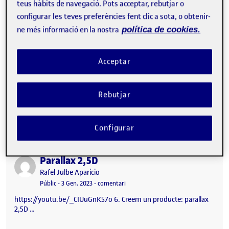
teus hàbits de navegació. Pots acceptar, rebutjar o
Visibilitat:
Data de publicació
el PR. Creem un producte: parallax 2
Públic
-
16 Gen. 2023
-
comentari
configurar les teves preferències fent clic a sota, o obtenir-
6. Creem un producte: parallax 2,5D …
ne més informació en la nostra
política de cookies.
Acceptar
Pac 06 -Creem un producte: parallax 2,5D
Publicat per
Publicat per
Anna Teruel Molina
Rebutjar
Visibilitat:
Data de publicació
el Pac 06 -Creem un producte: parall
Públic
-
15 Gen. 2023
-
comentari
6. Creem un producte: parallax 2,5D …
Configurar
Parallax 2,5D
Publicat per
Publicat per
Rafel Julbe Aparicio
Visibilitat:
Data de publicació
el Parallax 2,5D
Públic
-
3 Gen. 2023
-
comentari
https://youtu.be/_CIUuGnK57o 6. Creem un producte: parallax
2,5D …