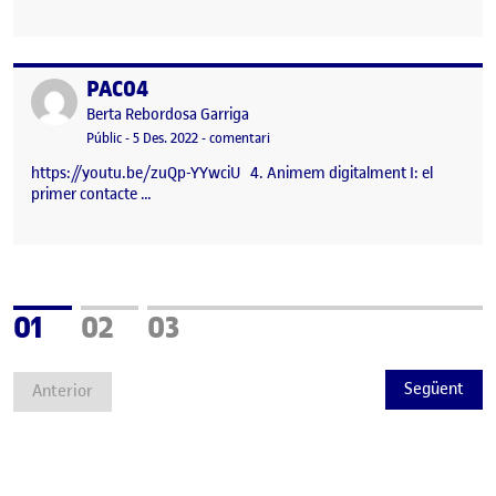
PAC04
Publicat per
Publicat per
Berta Rebordosa Garriga
Visibilitat:
Data de publicació
el PAC04
Públic
-
5 Des. 2022
-
comentari
https://youtu.be/zuQp-YYwciU 4. Animem digitalment I: el
primer contacte …
Pàgina
Pàgina
Pàgina
01
02
03
Següent
Anterior