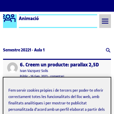
Logo Ágora
Animació
Saltar al contingut
Semestre 20221 - Aula 1
6. Creem un producte: parallax 2,5D
Publicat per
Publicat per
Ivan Vazquez Solis
Visibilitat:
Data de publicació
5 maig, 2023 1:51 pm
el 6. Creem un producte: parallax 2,5
Públic
-
16 Gen. 2023
-
comentari
Clip Animació 6. Creem un producte: parallax 2,5D …
Fem servir
cookies
pròpies i de tercers per poder-te oferir
correctament totes les funcionalitats del lloc web, amb
finalitats analítiques i per mostrar-te publicitat
PR. Creem un producte: parallax 2,5D
Publicat per
personalitzada d'acord amb un perfil elaborat a partir dels
Publicat per
Oriol Martinez Martinez 1108462