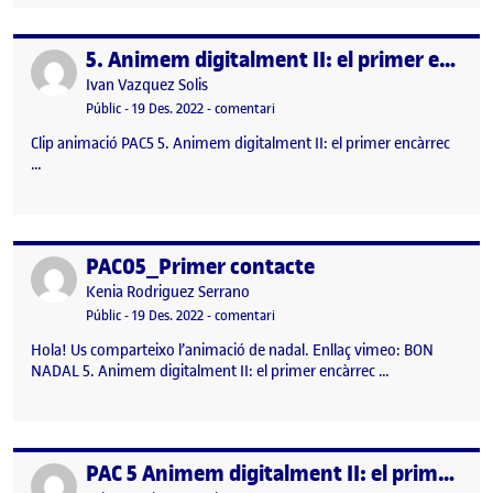
5. Animem digitalment II: el primer encàrrec
Publicat per
Publicat per
Ivan Vazquez Solis
Visibilitat:
Data de publicació
5 maig, 2023 1:52 pm
el 5. Animem digitalment II: el prime
Públic
-
19 Des. 2022
-
comentari
Clip animació PAC5 5. Animem digitalment II: el primer encàrrec
…
PAC05_Primer contacte
Publicat per
Publicat per
Kenia Rodriguez Serrano
Visibilitat:
Data de publicació
el PAC05_Primer contacte
Públic
-
19 Des. 2022
-
comentari
Hola! Us comparteixo l’animació de nadal. Enllaç vimeo: BON
NADAL 5. Animem digitalment II: el primer encàrrec …
PAC 5 Animem digitalment II: el primer encàrrec
Publicat per